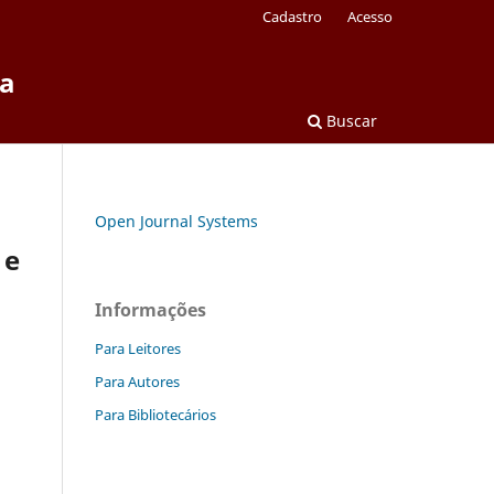
Cadastro
Acesso
ca
Buscar
Open Journal Systems
 e
Informações
Para Leitores
Para Autores
Para Bibliotecários