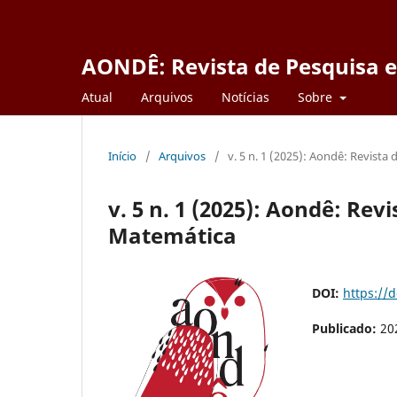
AONDÊ: Revista de Pesquisa 
Atual
Arquivos
Notícias
Sobre
Início
/
Arquivos
/
v. 5 n. 1 (2025): Aondê: Revist
v. 5 n. 1 (2025): Aondê: Re
Matemática
DOI:
https://
Publicado:
20