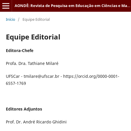
AONDÊ: Revista de Pesquisa em Educação em Ciências e Matemática
Início
/
Equipe Editorial
Equipe Editorial
Editora-Chefe
Profa. Dra. Tathiane Milaré
UFSCar - tmilare@ufscar.br - https://orcid.org/0000-0001-
6557-1769
Editores Adjuntos
Prof. Dr. André Ricardo Ghidini