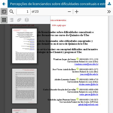
Percepções de licenciandos sobre dificuldades conceituais e estratégias formativas no curso de Química da Ufac